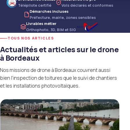
drone
Télépilote certifié
Vols déclarés et conformes
Démarches incluses
Comm
Préfecture, mairie, zones sensibles
Commun
Livrables métier
drone
Orthophoto, 3D, BIM et SIG
TOUS NOS ARTICLES
Actualités et articles sur le drone
à Bordeaux
Nos missions de drone à Bordeaux couvrent aussi
bien l’inspection de toitures que le suivi de chantiers
et les installations photovoltaïques.